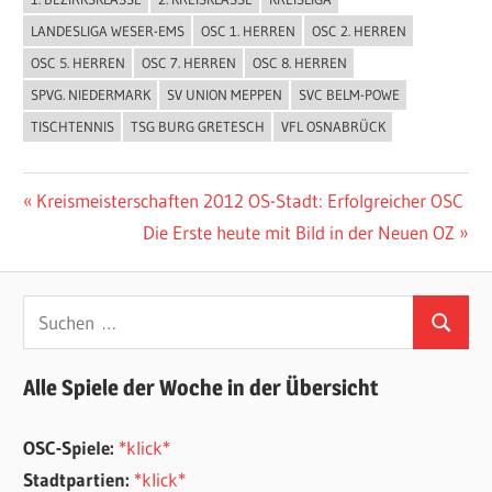
ALLGEMEIN
LANDESLIGA WESER-EMS
OSC 1. HERREN
OSC 2. HERREN
OSC 5. HERREN
OSC 7. HERREN
OSC 8. HERREN
SPVG. NIEDERMARK
SV UNION MEPPEN
SVC BELM-POWE
TISCHTENNIS
TSG BURG GRETESCH
VFL OSNABRÜCK
Beitragsnavigation
Vorheriger
Kreismeisterschaften 2012 OS-Stadt: Erfolgreicher OSC
Beitrag:
Nächster
Die Erste heute mit Bild in der Neuen OZ
Beitrag:
Suchen
Suchen
nach:
Alle Spiele der Woche in der Übersicht
OSC-Spiele:
*klick*
Stadtpartien:
*klick*