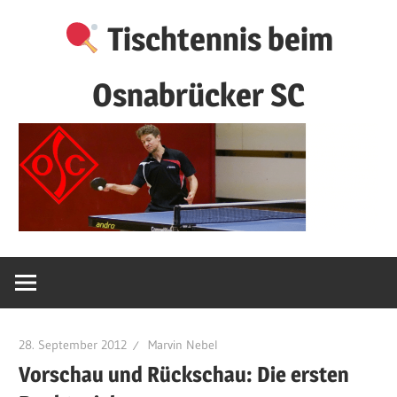
Zum
Tischtennis beim
Inhalt
springen
Osnabrücker SC
28. September 2012
Marvin Nebel
Vorschau und Rückschau: Die ersten