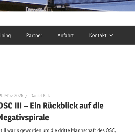
ining
Partner
Anfahrt
Kontakt
9. März 2026
Daniel Belz
OSC III – Ein Rückblick auf die
Negativspirale
Still war’s geworden um die dritte Mannschaft des OSC,