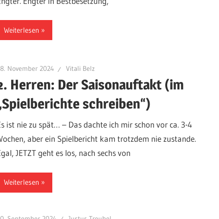
Engter. Engter in Bestbesetzung,
Weiterlesen
18. November 2024
Vitali Belz
2. Herren: Der Saisonauftakt (im
„Spielberichte schreiben“)
Es ist nie zu spät… – Das dachte ich mir schon vor ca. 3-4
Wochen, aber ein Spielbericht kam trotzdem nie zustande.
Egal, JETZT geht es los, nach sechs von
Weiterlesen
10. September 2024
Justus Treubel