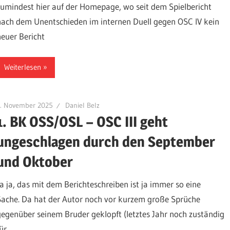
zumindest hier auf der Homepage, wo seit dem Spielbericht
nach dem Unentschieden im internen Duell gegen OSC IV kein
neuer Bericht
Weiterlesen
1. November 2025
Daniel Belz
1. BK OSS/OSL – OSC III geht
ungeschlagen durch den September
und Oktober
Ja ja, das mit dem Berichteschreiben ist ja immer so eine
Sache. Da hat der Autor noch vor kurzem große Sprüche
gegenüber seinem Bruder geklopft (letztes Jahr noch zuständig
ür