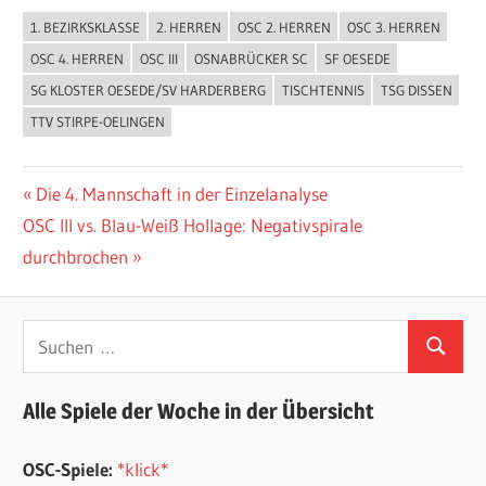
1. BEZIRKSKLASSE
2. HERREN
OSC 2. HERREN
OSC 3. HERREN
ALLGEMEIN
OSC 4. HERREN
OSC III
OSNABRÜCKER SC
SF OESEDE
TISCHTENNIS
SG KLOSTER OESEDE/SV HARDERBERG
TISCHTENNIS
TSG DISSEN
TTV STIRPE-OELINGEN
Beitragsnavigation
Vorheriger
Die 4. Mannschaft in der Einzelanalyse
Nächster
Beitrag:
OSC III vs. Blau-Weiß Hollage: Negativspirale
Beitrag:
durchbrochen
Suchen
Suchen
nach:
Alle Spiele der Woche in der Übersicht
OSC-Spiele:
*klick*