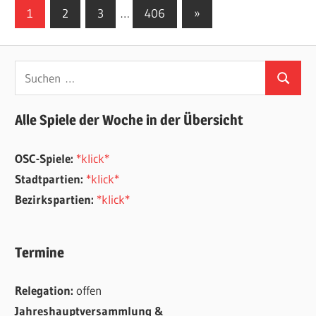
Seitennummerierung
Nächste
1
2
3
…
406
»
Beiträge
der
Beiträge
Suchen
Suchen
nach:
Alle Spiele der Woche in der Übersicht
OSC-Spiele:
*klick*
Stadtpartien:
*klick*
Bezirkspartien:
*klick*
Termine
Relegation:
offen
Jahreshauptversammlung &