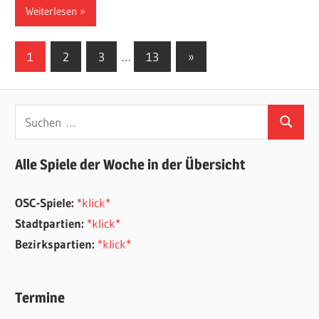
Weiterlesen
Seitennummerierung
Nächste
1
2
3
…
13
»
Beiträge
der
Beiträge
Suchen
Suchen
nach:
Alle Spiele der Woche in der Übersicht
OSC-Spiele:
*klick*
Stadtpartien:
*klick*
Bezirkspartien:
*klick*
Termine