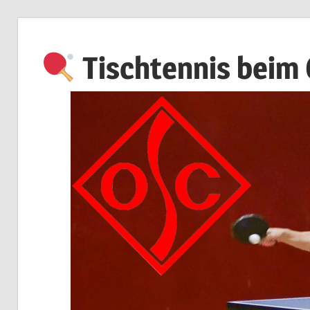
Zum
Inhalt
Tischtennis beim
springen