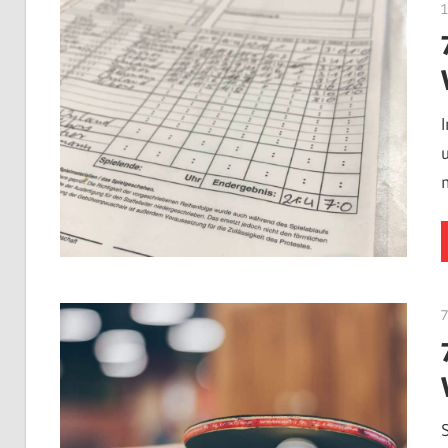
1
7
S