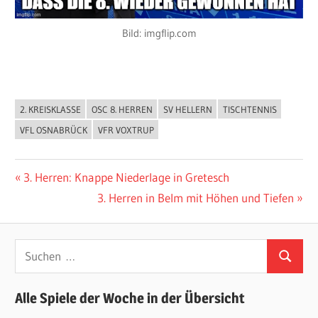
Bild: imgflip.com
2. KREISKLASSE
OSC 8. HERREN
SV HELLERN
TISCHTENNIS
ALLGEMEIN
VFL OSNABRÜCK
VFR VOXTRUP
Beitragsnavigation
Vorheriger
3. Herren: Knappe Niederlage in Gretesch
Beitrag:
Nächster
3. Herren in Belm mit Höhen und Tiefen
Beitrag:
Suchen
Suchen
nach:
Alle Spiele der Woche in der Übersicht