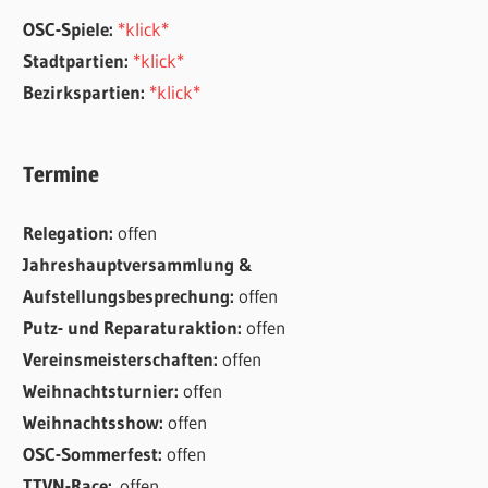
OSC-Spiele:
*klick*
Stadtpartien:
*klick*
Bezirkspartien:
*klick*
Termine
Relegation:
offen
Jahreshauptversammlung &
Aufstellungsbesprechung:
offen
Putz- und Reparaturaktion:
offen
Vereinsmeisterschaften:
offen
Weihnachtsturnier:
offen
Weihnachtsshow:
offen
OSC-Sommerfest:
offen
TTVN-Race:
offen