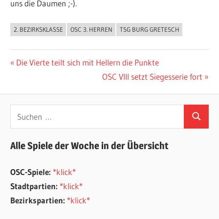
uns die Daumen ;-).
2. BEZIRKSKLASSE
OSC 3. HERREN
TSG BURG GRETESCH
ALLGEMEIN
Beitragsnavigation
Vorheriger
Die Vierte teilt sich mit Hellern die Punkte
Beitrag:
Nächster
OSC VIII setzt Siegesserie fort
Beitrag:
Suchen
Suchen
nach:
Alle Spiele der Woche in der Übersicht
OSC-Spiele:
*klick*
Stadtpartien:
*klick*
Bezirkspartien:
*klick*