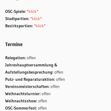
OSC-Spiele:
*klick*
Stadtpartien:
*klick*
Bezirkspartien:
*klick*
Termine
Relegation:
offen
Jahreshauptversammlung &
Aufstellungsbesprechung:
offen
Putz- und Reparaturaktion:
offen
Vereinsmeisterschaften:
offen
Weihnachtsturnier:
offen
Weihnachtsshow:
offen
OSC-Sommerfest:
offen