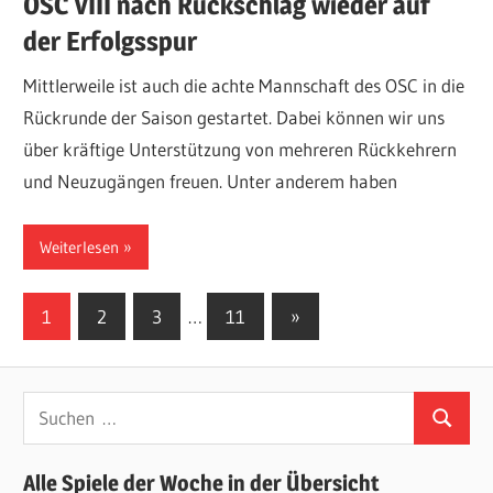
OSC VIII nach Rückschlag wieder auf
der Erfolgsspur
Mittlerweile ist auch die achte Mannschaft des OSC in die
Rückrunde der Saison gestartet. Dabei können wir uns
über kräftige Unterstützung von mehreren Rückkehrern
und Neuzugängen freuen. Unter anderem haben
Weiterlesen
Seitennummerierung
Nächste
1
2
3
…
11
»
Beiträge
der
Beiträge
Suchen
Suchen
nach:
Alle Spiele der Woche in der Übersicht