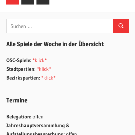
Beiträge
der
Beiträge
Suchen
Suchen
nach:
Alle Spiele der Woche in der Übersicht
OSC-Spiele:
*klick*
Stadtpartien:
*klick*
Bezirkspartien:
*klick*
Termine
Relegation:
offen
Jahreshauptversammlung &
Aufstellungsbesprechung:
offen