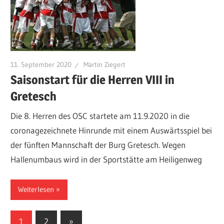
11. September 2020
Martin Ziegert
Saisonstart für die Herren VIII in
Gretesch
Die 8. Herren des OSC startete am 11.9.2020 in die
coronagezeichnete Hinrunde mit einem Auswärtsspiel bei
der fünften Mannschaft der Burg Gretesch. Wegen
Hallenumbaus wird in der Sportstätte am Heiligenweg
Weiterlesen
Seitennummerierung
Nächste
1
2
»