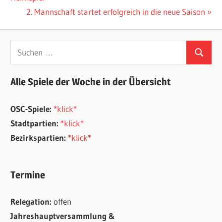
Nächster
2. Mannschaft startet erfolgreich in die neue Saison
Beitrag:
Suchen
Suchen
nach:
Alle Spiele der Woche in der Übersicht
OSC-Spiele:
*klick*
Stadtpartien:
*klick*
Bezirkspartien:
*klick*
Termine
Relegation:
offen
Jahreshauptversammlung &