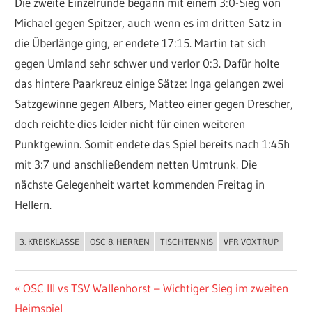
Die zweite Einzelrunde begann mit einem 3:0-Sieg von
Michael gegen Spitzer, auch wenn es im dritten Satz in
die Überlänge ging, er endete 17:15. Martin tat sich
gegen Umland sehr schwer und verlor 0:3. Dafür holte
das hintere Paarkreuz einige Sätze: Inga gelangen zwei
Satzgewinne gegen Albers, Matteo einer gegen Drescher,
doch reichte dies leider nicht für einen weiteren
Punktgewinn. Somit endete das Spiel bereits nach 1:45h
mit 3:7 und anschließendem netten Umtrunk. Die
nächste Gelegenheit wartet kommenden Freitag in
Hellern.
3. KREISKLASSE
OSC 8. HERREN
TISCHTENNIS
VFR VOXTRUP
ALLGEMEIN
Beitragsnavigation
Vorheriger
OSC III vs TSV Wallenhorst – Wichtiger Sieg im zweiten
Beitrag:
Heimspiel