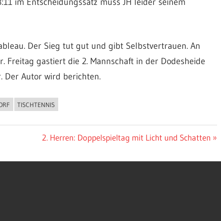
 8:11 im Entscheidungssatz muss JH leider seinem
bleau. Der Sieg tut gut und gibt Selbstvertrauen. An
 Freitag gastiert die 2. Mannschaft in der Dodesheide
 Der Autor wird berichten.
ORF
TISCHTENNIS
Nächster
2. Herren: Doppelspieltag mit Licht und Schatten
Beitrag: