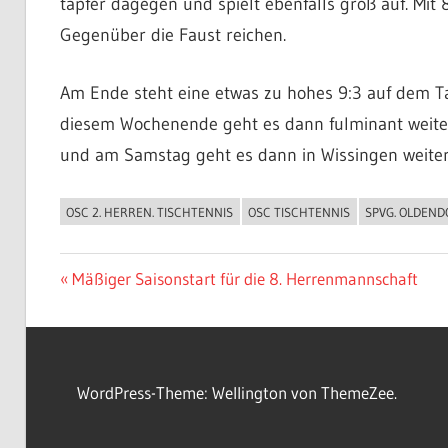
tapfer dagegen und spielt ebenfalls groß auf. Mit
Gegenüber die Faust reichen.
Am Ende steht eine etwas zu hohes 9:3 auf dem Ta
diesem Wochenende geht es dann fulminant weiter.
und am Samstag geht es dann in Wissingen weiter.
OSC 2. HERREN. TISCHTENNIS
OSC TISCHTENNIS
SPVG. OLDEND
ALLGEMEIN
Beitragsnavigation
Vorheriger
Mäßiger Saisonstart für die 8. Herrenmannschaft
Beitrag:
WordPress-Theme: Wellington von ThemeZee.