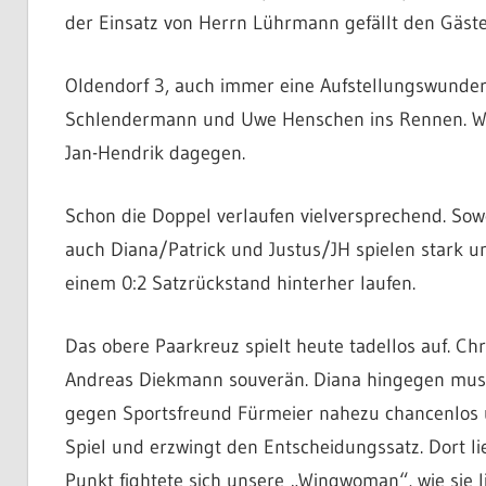
der Einsatz von Herrn Lührmann gefällt den Gäste
Oldendorf 3, auch immer eine Aufstellungswundert
Schlendermann und Uwe Henschen ins Rennen. Wir h
Jan-Hendrik dagegen.
Schon die Doppel verlaufen vielversprechend. Sowo
auch Diana/Patrick und Justus/JH spielen stark u
einem 0:2 Satzrückstand hinterher laufen.
Das obere Paarkreuz spielt heute tadellos auf. Ch
Andreas Diekmann souverän. Diana hingegen muss z
gegen Sportsfreund Fürmeier nahezu chancenlos und
Spiel und erzwingt den Entscheidungssatz. Dort lie
Punkt fightete sich unsere „Wingwoman“, wie sie l