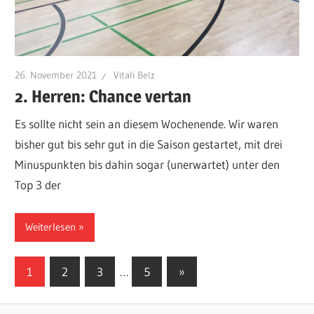
26. November 2021
Vitali Belz
2. Herren: Chance vertan
Es sollte nicht sein an diesem Wochenende. Wir waren
bisher gut bis sehr gut in die Saison gestartet, mit drei
Minuspunkten bis dahin sogar (unerwartet) unter den
Top 3 der
Weiterlesen
Seitennummerierung
Nächste
1
2
3
…
5
»
Beiträge
der