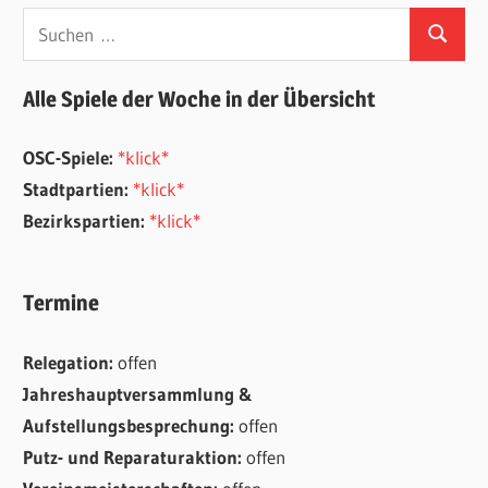
Beiträge
Suchen
Suchen
nach:
Alle Spiele der Woche in der Übersicht
OSC-Spiele:
*klick*
Stadtpartien:
*klick*
Bezirkspartien:
*klick*
Termine
Relegation:
offen
Jahreshauptversammlung &
Aufstellungsbesprechung:
offen
Putz- und Reparaturaktion:
offen