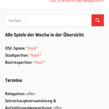
Beitrag:
Nächster
OSC VI erreicht die Relegation
Beitrag:
Suchen
Suchen
nach:
Alle Spiele der Woche in der Übersicht
OSC-Spiele:
*klick*
Stadtpartien:
*klick*
Bezirkspartien:
*klick*
Termine
Relegation:
offen
Jahreshauptversammlung &
Aufstellungsbesprechung:
offen