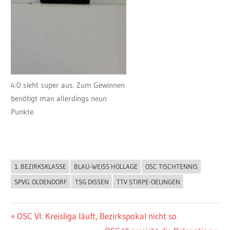
4:0 sieht super aus. Zum Gewinnen
benötigt man allerdings neun
Punkte.
1. BEZIRKSKLASSE
BLAU-WEISS HOLLAGE
OSC TISCHTENNIS
ALLGEMEIN
SPVG. OLDENDORF
TSG DISSEN
TTV STIRPE-OELINGEN
Beitragsnavigation
Vorheriger
OSC VI: Kreisliga läuft, Bezirkspokal nicht so