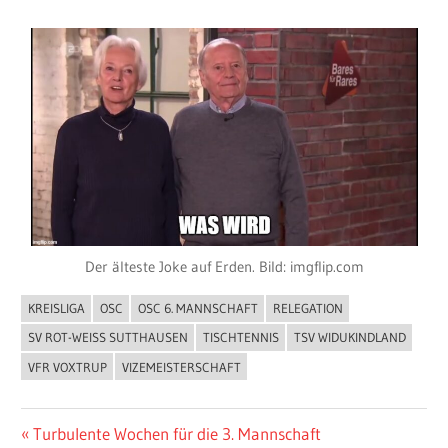
Der älteste Joke auf Erden. Bild: imgflip.com
KREISLIGA
OSC
OSC 6. MANNSCHAFT
RELEGATION
ALLGEMEIN
SV ROT-WEISS SUTTHAUSEN
TISCHTENNIS
TSV WIDUKINDLAND
VFR VOXTRUP
VIZEMEISTERSCHAFT
Beitragsnavigation
Vorheriger
Turbulente Wochen für die 3. Mannschaft