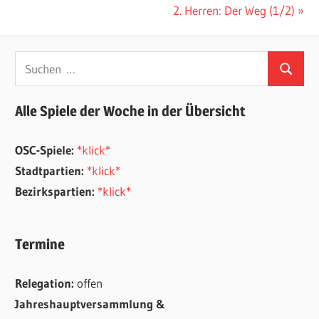
Beitrag:
Nächster
2. Herren: Der Weg (1/2)
Beitrag:
Suchen
Suchen
nach:
Alle Spiele der Woche in der Übersicht
OSC-Spiele:
*klick*
Stadtpartien:
*klick*
Bezirkspartien:
*klick*
Termine
Relegation:
offen
Jahreshauptversammlung &