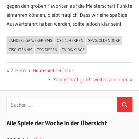
gegen den großen Favoriten auf die Meisterschaft Punkte
einfahren können, bleibt fraglich. Dass wir eine spaßige
Auswärtsfahrt haben werden, sollte jedoch klar sein!
LANDESLIGA WESER-EMS
OSC 1. HERREN
SPVG. OLDENDORF
ALLGEMEIN
TISCHTENNIS
TSG DISSEN
TV DINKLAGE
Beitragsnavigation
Vorheriger
2. Herren: Heimspiel sei Dank
Beitrag:
Nächster
3. Mannschaft grüßt weiter von oben
Beitrag:
Suchen
Suchen
nach:
Alle Spiele der Woche in der Übersicht