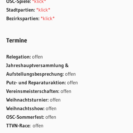
OSC-Spiele:
*klick*
Stadtpartien:
*klick*
Bezirkspartien:
*klick*
Termine
Relegation:
offen
Jahreshauptversammlung &
Aufstellungsbesprechung:
offen
Putz- und Reparaturaktion:
offen
Vereinsmeisterschaften:
offen
Weihnachtsturnier:
offen
Weihnachtsshow:
offen
OSC-Sommerfest:
offen
TTVN-Race:
offen