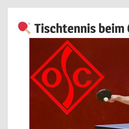
Zum
Inhalt
Tischtennis beim
springen