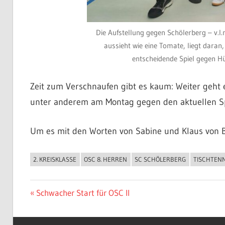
Die Aufstellung gegen Schölerberg – v.l.
aussieht wie eine Tomate, liegt daran
entscheidende Spiel gegen Hüt
Zeit zum Verschnaufen gibt es kau
m: Weiter geht 
unter anderem am Montag gegen den aktuellen Spi
Um es mit den Worten von Sabine und Klaus von Ba
2. KREISKLASSE
OSC 8. HERREN
SC SCHÖLERBERG
TISCHTENN
ALLGEMEIN
Beitragsnavigation
Vorheriger
Schwacher Start für OSC II
Beitrag: