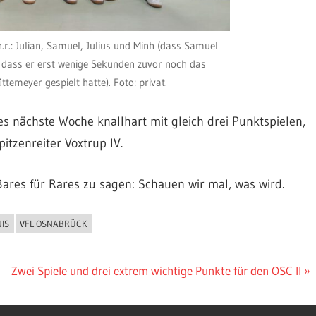
n.r.: Julian, Samuel, Julius und Minh (dass Samuel
, dass er erst wenige Sekunden zuvor noch das
temeyer gespielt hatte). Foto: privat.
es nächste Woche knallhart mit gleich drei Punktspielen,
tzenreiter Voxtrup IV.
res für Rares zu sagen: Schauen wir mal, was wird.
IS
VFL OSNABRÜCK
Nächster
Zwei Spiele und drei extrem wichtige Punkte für den OSC II
Beitrag: