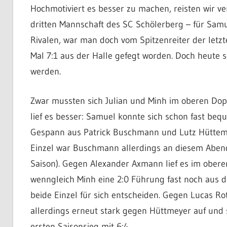
Hochmotiviert es besser zu machen, re
isten wir v
dritten Mannschaft des SC Schölerberg – für Samu
Rivalen, war man doch vom Spitzenreiter der letzt
Mal 7:1 aus der Halle gefegt worden. Doch heute s
werden.
Zwar mussten sich Julian und Minh im oberen Dop
lief es besser: Samuel konnte sich schon fast beq
Gespann aus
Patrick Buschmann und Lutz Hüttemey
Einzel war Buschmann allerdings an diesem Abend 
Saison). Gegen Alexander Axmann lief es im obere
wenngleich Minh eine 2:0 Führung fast noch aus 
beide Einzel für sich entscheiden. Gegen Lucas Rot
allerdings erneut stark gegen Hüttmeyer auf und 
ersten Saisons
ieg mit 6:4.