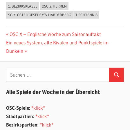
1. BEZIRKSKLASSE
OSC 2. HERREN
ALLGEMEIN
SG KLOSTER OESEDE/SV HARDERBERG
TISCHTENNIS
Beitragsnavigation
Vorheriger
OSC X – Englische Woche zum Saisonauftakt
Nächster
Beitrag:
Ein neues System, alte Rivalen und Punktspiele im
Beitrag:
Dunkeln
Suchen
Suchen
nach:
Alle Spiele der Woche in der Übersicht
OSC-Spiele:
*klick*
Stadtpartien:
*klick*
Bezirkspartien:
*klick*