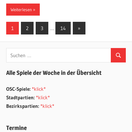
Weiterlesen
Seitennummerierung
Nächste
1
2
3
…
14
»
Beiträge
der
Beiträge
Suchen
Suchen
nach:
Alle Spiele der Woche in der Übersicht
OSC-Spiele:
*klick*
Stadtpartien:
*klick*
Bezirkspartien:
*klick*
Termine