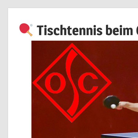
Zum
Inhalt
Tischtennis beim
springen