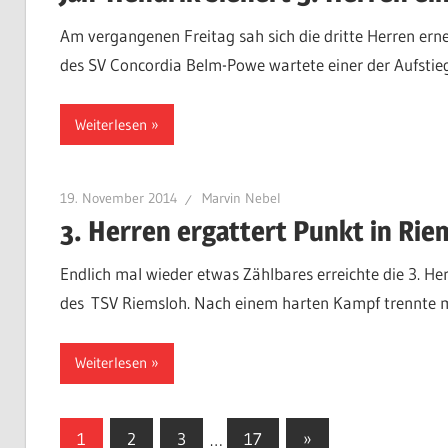
Am vergangenen Freitag sah sich die dritte Herren ern
des SV Concordia Belm-Powe wartete einer der Aufstieg
Weiterlesen
19. November 2014
Marvin Nebel
3. Herren ergattert Punkt in Rie
Endlich mal wieder etwas Zählbares erreichte die 3. 
des TSV Riemsloh. Nach einem harten Kampf trennte m
Weiterlesen
Seitennummerierung
Nächste
1
2
3
…
17
»