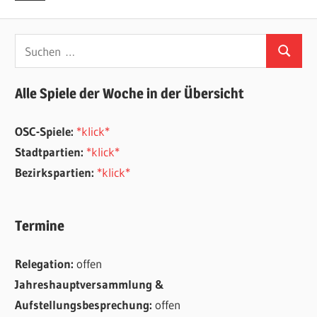
Beiträge
Beiträge
Suchen
Suchen
nach:
Alle Spiele der Woche in der Übersicht
OSC-Spiele:
*klick*
Stadtpartien:
*klick*
Bezirkspartien:
*klick*
Termine
Relegation:
offen
Jahreshauptversammlung &
Aufstellungsbesprechung:
offen