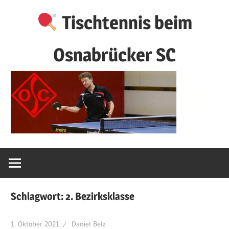
Zum
Tischtennis beim
Inhalt
springen
Osnabrücker SC
Schlagwort:
2. Bezirksklasse
1. Oktober 2021
Daniel Belz