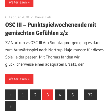
Weiterlesen
6. Februar 2020
Daniel Belz
OSC III – Punktspielwochenende mit
gemischten Gefühlen 2/2
SV Nortrup vs OSC III Am Sonntagmorgen ging es dann
zum Auswärtsspiel nach Nortrup. Hajo musste für dieses
Spiel leider passen. Mit Thomas fanden wir
glücklicherweise einen adäquaten Ersatz, der
Weiterlesen
Seitennummerierung
Vorherige
«
1
2
3
4
5
…
32
Beiträge
der
Nächste
»