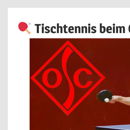
Zum
Inhalt
Tischtennis beim
springen