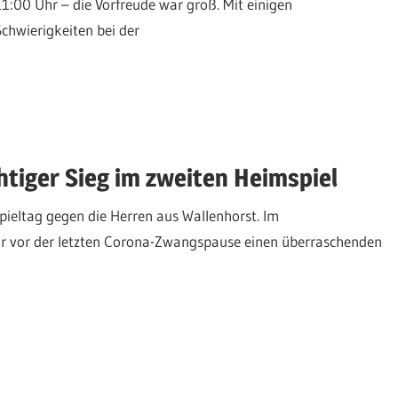
11:00 Uhr – die Vorfreude war groß. Mit einigen
Schwierigkeiten bei der
htiger Sieg im zweiten Heimspiel
pieltag gegen die Herren aus Wallenhorst. Im
ir vor der letzten Corona-Zwangspause einen überraschenden
te
ge