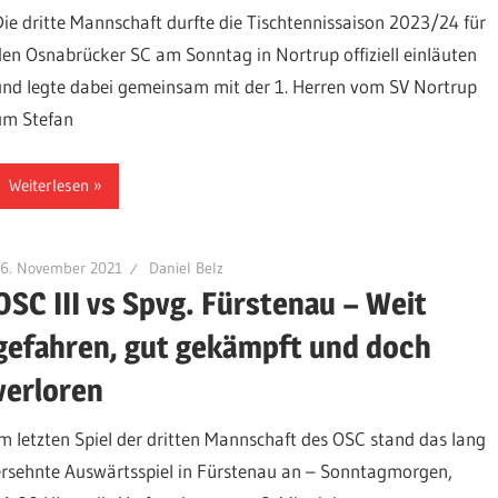
Die dritte Mannschaft durfte die Tischtennissaison 2023/24 für
den Osnabrücker SC am Sonntag in Nortrup offiziell einläuten
und legte dabei gemeinsam mit der 1. Herren vom SV Nortrup
um Stefan
Weiterlesen
16. November 2021
Daniel Belz
OSC III vs Spvg. Fürstenau – Weit
gefahren, gut gekämpft und doch
verloren
Im letzten Spiel der dritten Mannschaft des OSC stand das lang
ersehnte Auswärtsspiel in Fürstenau an – Sonntagmorgen,