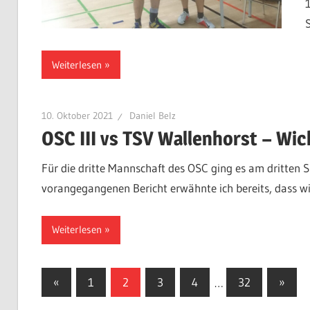
Weiterlesen
10. Oktober 2021
Daniel Belz
OSC III vs TSV Wallenhorst – Wic
Für die dritte Mannschaft des OSC ging es am dritten S
vorangegangenen Bericht erwähnte ich bereits, dass w
Weiterlesen
Seitennummerierung
Vorherige
Nächs
«
1
2
3
4
…
32
»
Beiträge
Beiträ
der