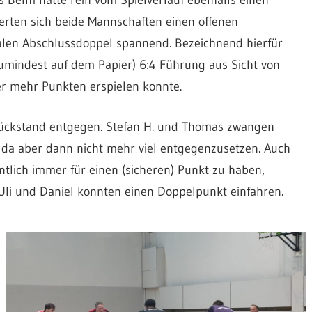
s Belm hätte rein vom Spielverlauf ebenfalls einen
ferten sich beide Mannschaften einen offenen
nalen Abschlussdoppel spannend. Bezeichnend hierfür
zumindest auf dem Papier) 6:4 Führung aus Sicht von
r mehr Punkten erspielen konnte.
Rückstand entgegen. Stefan H. und Thomas zwangen
n da aber dann nicht mehr viel entgegenzusetzen. Auch
tlich immer für einen (sicheren) Punkt zu haben,
 Uli und Daniel konnten einen Doppelpunkt einfahren.