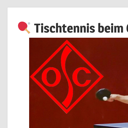
Zum
Inhalt
Tischtennis beim
springen