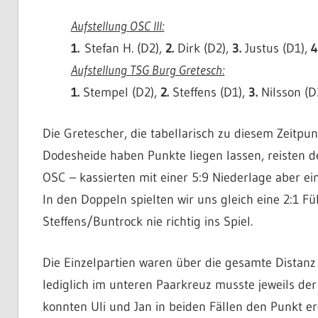
Aufstellung OSC III:
1.
Stefan H. (D2),
2.
Dirk (D2),
3.
Justus (D1),
4
Aufstellung TSG Burg Gretesch:
1.
Stempel (D2),
2.
Steffens (D1),
3.
Nilsson (D
Die Gretescher, die tabellarisch zu diesem Zeitpu
Dodesheide haben Punkte liegen lassen, reisten
OSC – kassierten mit einer 5:9 Niederlage aber e
In den Doppeln spielten wir uns gleich eine 2:1 F
Steffens/Buntrock nie richtig ins Spiel.
Die Einzelpartien waren über die gesamte Distanz m
lediglich im unteren Paarkreuz musste jeweils der
konnten Uli und Jan in beiden Fällen den Punkt er