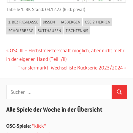
Tabelle 1. BK Stand: 03.12.23 (Bild: privat)
1. BEZIRKSKLASSE
DISSEN
HASBERGEN
OSC 2. HERREN
ALLGEMEIN
SCHÖLERBERG
SUTTHAUSEN
TISCHTENNIS
Beitragsnavigation
Vorheriger
OSC III – Herbstmeisterschaft möglich, aber nicht mehr
Beitrag:
in der eigenen Hand (Teil I/II)
Nächster
Transfermarkt: Wechselliste Rückserie 2023/2024
Beitrag:
Suchen
Suchen
nach:
Alle Spiele der Woche in der Übersicht
OSC-Spiele:
*klick*