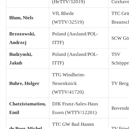
(HeTTV/32019)
Cuxhave
VfL Rhede
TTC Grü
Blum, Niels
(WTTV/32519)
Braunsc
Brzozowski,
Poland (Ausland/POL-
SCW Göt
Andrzej
ITTF)
Budzynski,
Poland (Ausland/POL-
TSV
Jakub
ITTF)
Schöppe
TTG Windheim-
Buhre, Holger
Neuenknick
TV Berg
(WTTV/41720)
Chatzistamatiou,
DJK Franz-Sales-Haus
Bovende
Emil
Essen (WTTV/12201)
TTC GW Bad Hamm
de Boer, Michel
TV Frie