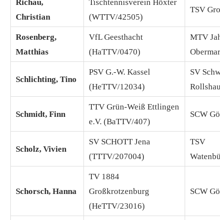
Richau,
Tischtennisverein Höxter
TSV Gro
Christian
(WTTV/42505)
Rosenberg,
VfL Geesthacht
MTV Ja
Matthias
(HaTTV/0470)
Obermar
PSV G.-W. Kassel
SV Schw
Schlichting, Tino
(HeTTV/12034)
Rollsha
TTV Grün-Weiß Ettlingen
Schmidt, Finn
SCW Göt
e.V. (BaTTV/407)
SV SCHOTT Jena
TSV
Scholz, Vivien
(TTTV/207004)
Watenbü
TV 1884
Schorsch, Hanna
Großkrotzenburg
SCW Göt
(HeTTV/23016)