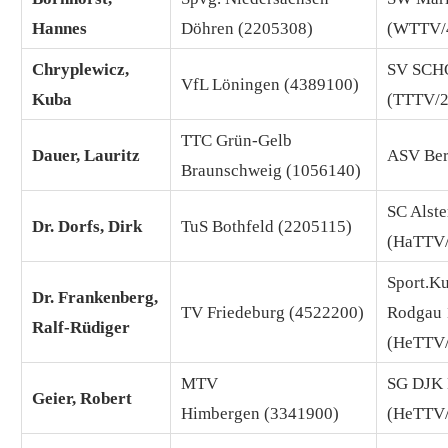
Hannes
Döhren (2205308)
(WTTV/
Chryplewicz,
SV SCH
VfL Löningen (4389100)
Kuba
(TTTV/
TTC Grün-Gelb
Dauer, Lauritz
ASV Ber
Braunschweig (1056140)
SC Alst
Dr. Dorfs, Dirk
TuS Bothfeld (2205115)
(HaTTV
Sport.Ku
Dr. Frankenberg,
TV Friedeburg (4522200)
Rodgau 
Ralf-Rüdiger
(HeTTV
MTV
SG DJK 
Geier, Robert
Himbergen (3341900)
(HeTTV