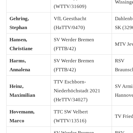
Wissing
(WTTV/31609)
Gehring,
VfL Geesthacht
Dahlenb
Stephan
(HaTTV/0470)
SK (329
Hansen,
SV Werder Bremen
MTV Jev
Christiane
(FTTB/42)
Harms,
SV Werder Bremen
RSV
Annalena
(FTTB/42)
Braunsc
TTV Eschborn-
Heinz,
SV Armi
Niederhöchstadt 2021
Maximilian
Hannove
(HeTTV/34027)
Hovemann,
TTC SW Velbert
TV Frie
Marco
(WTTV/13516)
SV Werder Bremen
RSV