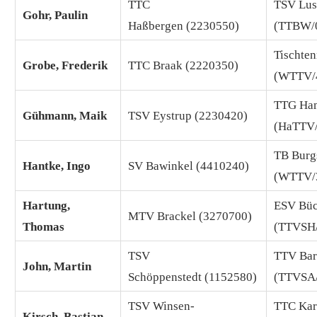
TTC
TSV Lus
Gohr, Paulin
Haßbergen (2230550)
(TTBW/
Tischten
Grobe, Frederik
TTC Braak (2220350)
(WTTV/
TTG Ha
Gühmann, Maik
TSV Eystrup (2230420)
(HaTTV
TB Burgs
Hantke, Ingo
SV Bawinkel (4410240)
(WTTV/
Hartung,
ESV Bü
MTV Brackel (3270700)
Thomas
(TTVSH
TSV
TTV Bar
John, Martin
Schöppenstedt (1152580)
(TTVSA
TSV Winsen-
TTC Kar
Kirsch, Bastian