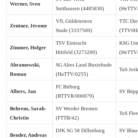
Werner, Sven
Sutthausen (4485830)
(HeTTV
VfL Güldenstern
TTC Die
Zentner, Jérome
Stade (3337500)
(TTVSH
TSV Eintracht
KSG Unt
Zimmer, Holger
Hittfeld (3273200)
(HeTTV
Abramowski,
SG Altes Land Buxtehude
TuS Jor
Roman
(HaTTV/0255)
FC Bitburg
Albers, Jan
SV Büpp
(RTTVR/000079)
Behrens, Sarah-
SV Werder Bremen
TuS Flee
Christin
(FTTB/42)
DJK SG 58 Dillenburg
SV Blau
Bender, Andreas