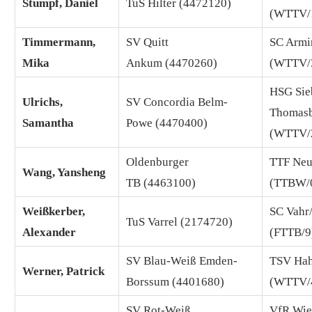
Stumpf, Daniel
TuS Hilter (4472120)
(WTTV/
Timmermann,
SV Quitt
SC Armi
Mika
Ankum (4470260)
(WTTV/
HSG Sie
Ulrichs,
SV Concordia Belm-
Thomas
Samantha
Powe (4470400)
(WTTV/
Oldenburger
TTF Neu
Wang, Yansheng
TB (4463100)
(TTBW/
Weißkerber,
SC Vahr
TuS Varrel (2174720)
Alexander
(FTTB/9
SV Blau-Weiß Emden-
TSV Hah
Werner, Patrick
Borssum (4401680)
(WTTV/
SV Rot-Weiß
VfR Wie