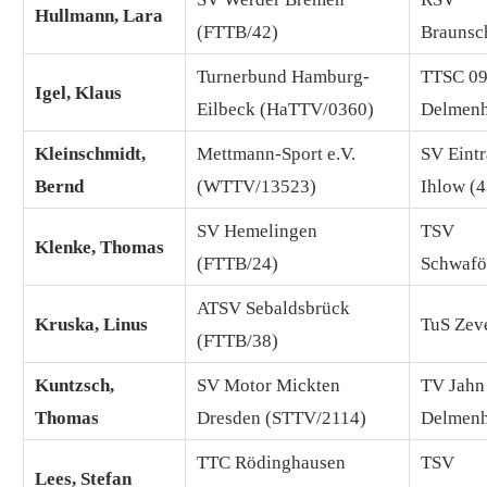
Hullmann, Lara
(FTTB/42)
Braunsc
Turnerbund Hamburg-
TTSC 0
Igel, Klaus
Eilbeck (HaTTV/0360)
Delmenh
Kleinschmidt,
Mettmann-Sport e.V.
SV Eintr
Bernd
(WTTV/13523)
Ihlow (
SV Hemelingen
TSV
Klenke, Thomas
(FTTB/24)
Schwafö
ATSV Sebaldsbrück
Kruska, Linus
TuS Zev
(FTTB/38)
Kuntzsch,
SV Motor Mickten
TV Jahn
Thomas
Dresden (STTV/2114)
Delmenh
TTC Rödinghausen
TSV
Lees, Stefan