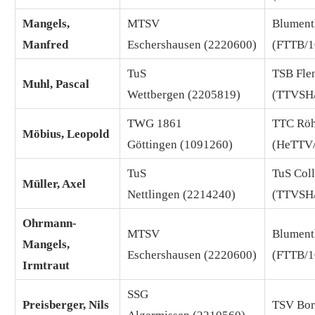
Mangels,
MTSV
Blument
Manfred
Eschershausen (2220600)
(FTTB/1
TuS
TSB Fle
Muhl, Pascal
Wettbergen (2205819)
(TTVSH
TWG 1861
TTC Röh
Möbius, Leopold
Göttingen (1091260)
(HeTTV
TuS
TuS Col
Müller, Axel
Nettlingen (2214240)
(TTVSH
Ohrmann-
MTSV
Blument
Mangels,
Eschershausen (2220600)
(FTTB/1
Irmtraut
SSG
Preisberger, Nils
TSV Bor