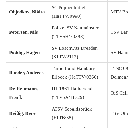
SC Poppenbüttel
Objedkov, Nikita
MTV Bra
(HaTTV/0990)
Polizei SV Neumünster
Petersen, Nils
TSV Bar
(TTVSH/70398)
SV Loschwitz Dresden
Poddig, Hagen
SV Hahn
(STTV/2112)
Turnerbund Hamburg-
TTSC 0
Raeder, Andreas
Eilbeck (HaTTV/0360)
Delmenh
Dr. Rebmann,
HT 1861 Halberstadt
TuS Cel
Frank
(TTVSA/11729)
ATSV Sebaldsbrück
Reißig, Rene
TSV Ott
(FTTB/38)