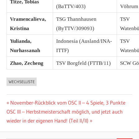
Titze, Tobias
(BaTTV/403)
Vöhrum 
Vramencalieva,
TSG Thannhausen
TSV
Kristina
(ByTTV/309093)
Watenbü
Yulianda,
Indonesia (Ausland/INA-
TSV
Nurhassanah
ITTF)
Watenbü
Zhao, Zecheng
TSV Borgfeld (FTTB/11)
SCW Göt
WECHSELLISTE
ALLGEMEIN
Beitragsnavigation
Vorheriger
November-Rückblick vom OSC II – 4 Spiele, 3 Punkte
Nächster
Beitrag:
OSC III – Herbstmeisterschaft möglich, und jetzt auch
Beitrag:
wieder in der eigenen Hand! (Teil II/II)