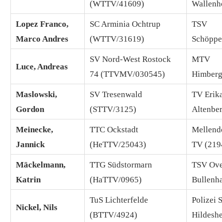
(WTTV/41609)
Wallenh
Lopez Franco,
SC Arminia Ochtrup
TSV
Marco Andres
(WTTV/31619)
Schöppe
SV Nord-West Rostock
MTV
Luce, Andreas
74 (TTVMV/030545)
Himberg
Maslowski,
SV Tresenwald
TV Erik
Gordon
(STTV/3125)
Altenbe
Meinecke,
TTC Ockstadt
Mellend
Jannick
(HeTTV/25043)
TV (219
Mäckelmann,
TTG Südstormarn
TSV Ove
Katrin
(HaTTV/0965)
Bullenh
TuS Lichterfelde
Polizei
Nickel, Nils
(BTTV/4924)
Hildesh