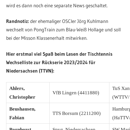
wird es dann noch eine separate News geschaltet.
Randnotiz:
der ehemaliger OSCler Jörg Kuhlmann
wechselt von PongTrain zum Blau-Weiß Hollage und soll
bei der Misson Klassenerhalt mitwirken.
Hier erstmal viel Spaß beim Lesen der Tischtennis
Wechselliste zur Rückserie 2023/2024 für
Niedersachsen (TTVN):
Ahlers,
TuS Xan
VfB Lingen (4411880)
Christopher
(WTTV/
Beushausen,
Hambur
TTS Borsum (2211200)
Fabian
(HaTTV
Bornhorst,
Spvg. Niedersachsen
SW Mari