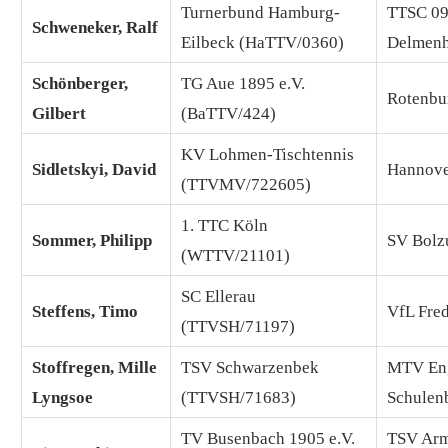
Turnerbund Hamburg-
TTSC 0
Schweneker, Ralf
Eilbeck (HaTTV/0360)
Delmenh
Schönberger,
TG Aue 1895 e.V.
Rotenbu
Gilbert
(BaTTV/424)
KV Lohmen-Tischtennis
Sidletskyi, David
Hannove
(TTVMV/722605)
1. TTC Köln
Sommer, Philipp
SV Bolz
(WTTV/21101)
SC Ellerau
Steffens, Timo
VfL Fre
(TTVSH/71197)
Stoffregen, Mille
TSV Schwarzenbek
MTV Eng
Lyngsoe
(TTVSH/71683)
Schulen
TV Busenbach 1905 e.V.
TSV Arm