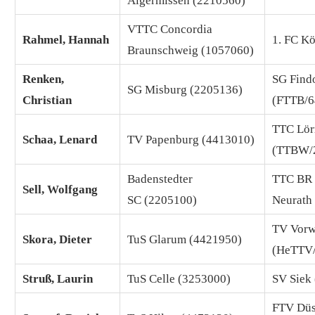
Algermissen (2210560)
VTTC Concordia
Rahmel, Hannah
1. FC K
Braunschweig (1057060)
Renken,
SG Find
SG Misburg (2205136)
Christian
(FTTB/6
TTC Lör
Schaa, Lenard
TV Papenburg (4413010)
(TTBW/
Badenstedter
TTC BR 
Sell, Wolfgang
SC (2205100)
Neurath
TV Vorw
Skora, Dieter
TuS Glarum (4421950)
(HeTTV
Struß, Laurin
TuS Celle (3253000)
SV Siek
FTV Düs