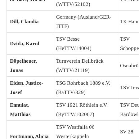
(WTTV/52102)
Germany (Ausland/GER-
Dill, Claudia
TK Hann
ITTF)
TSV Besse
TSV
Dzida, Karol
(HeTTV/14004)
Schöppe
Döpelheuer,
Turnverein Dellbrück
Osnabrü
Jonas
(WTTV/21119)
Eiden, Justice-
TSG Rohrbach 1889 e.V.
TSV Ims
Josef
(BaTTV/329)
Ennulat,
TSV 1921 Röthlein e.V.
TSV Deu
Matthias
(ByTTV/102067)
Bardowi
TSV Westfalia 06
SV 28
Fortmann, Alicia
Westerkappeln