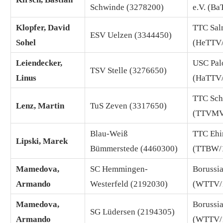
Schwinde (3278200)
e.V. (B
Klopfer, David
TTC Sal
ESV Uelzen (3344450)
Sohel
(HeTTV
Leiendecker,
USC Pa
TSV Stelle (3276650)
Linus
(HaTTV
TTC Sch
Lenz, Martin
TuS Zeven (3317650)
(TTVMV
Blau-Weiß
TTC Ehi
Lipski, Marek
Bümmerstede (4460300)
(TTBW/
Mamedova,
SC Hemmingen-
Borussi
Armando
Westerfeld (2192030)
(WTTV/
Mamedova,
Borussi
SG Lüdersen (2194305)
Armando
(WTTV/