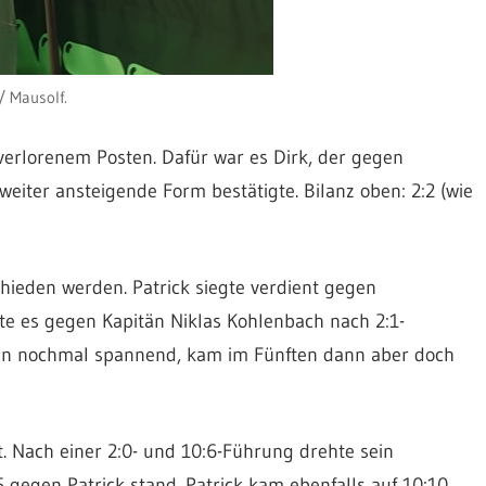
/ Mausolf.
verlorenem Posten. Dafür war es Dirk, der gegen
weiter ansteigende Form bestätigte. Bilanz oben: 2:2 (wie
schieden werden. Patrick siegte verdient gegen
te es gegen Kapitän Niklas Kohlenbach nach 2:1-
en nochmal spannend, kam im Fünften dann aber doch
. Nach einer 2:0- und 10:6-Führung drehte sein
5 gegen Patrick stand. Patrick kam ebenfalls auf 10:10