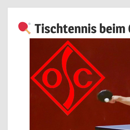
Zum
Inhalt
Tischtennis beim
springen