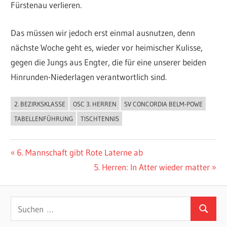
Fürstenau verlieren.
Das müssen wir jedoch erst einmal ausnutzen, denn
nächste Woche geht es, wieder vor heimischer Kulisse,
gegen die Jungs aus Engter, die für eine unserer beiden
Hinrunden-Niederlagen verantwortlich sind.
2. BEZIRKSKLASSE
OSC 3. HERREN
SV CONCORDIA BELM-POWE
ALLGEMEIN
TABELLENFÜHRUNG
TISCHTENNIS
Beitragsnavigation
Vorheriger
6. Mannschaft gibt Rote Laterne ab
Beitrag:
Nächster
5. Herren: In Atter wieder matter
Beitrag:
Suchen
Suchen
nach: