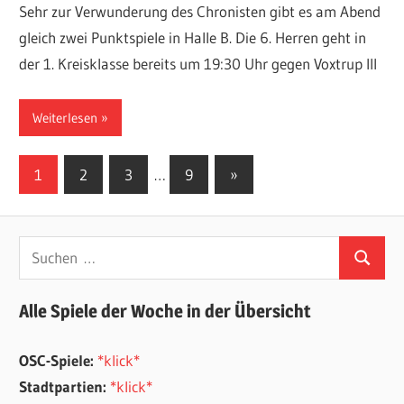
Sehr zur Verwunderung des Chronisten gibt es am Abend
gleich zwei Punktspiele in Halle B. Die 6. Herren geht in
der 1. Kreisklasse bereits um 19:30 Uhr gegen Voxtrup III
Weiterlesen
Seitennummerierung
Nächste
1
2
3
…
9
»
Beiträge
der
Beiträge
Suchen
Suchen
nach:
Alle Spiele der Woche in der Übersicht
OSC-Spiele:
*klick*
Stadtpartien:
*klick*