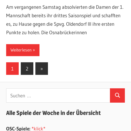
Am vergangenen Samstag absolvierten die Damen der 1.
Mannschaft bereits ihr drittes Saisonspiel und schafften
es, zu Hause gegen die Spvg. Oldendorf III ihre ersten
Punkte zu holen. Die Osnabrückerinnen
Weiterlesen
Seitennummerierung
Nächste
1
2
»
Beiträge
der
Beiträge
Suchen
Suchen
nach:
Alle Spiele der Woche in der Übersicht
OSC-Spiele:
*klick*