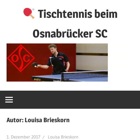
Zum
Tischtennis beim
Inhalt
springen
Osnabrücker SC
Autor:
Louisa Brieskorn
1. Dezember 2017
Louisa Brieskorn