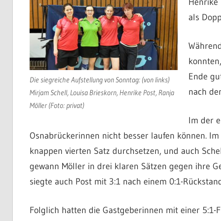
Henrike 
als Dop
Während 
konnten
Ende gut
Die siegreiche Aufstellung von Sonntag: (von links)
nach den
Mirjam Schell, Louisa Brieskorn, Henrike Post, Ranja
Möller (Foto: privat)
Im der e
Osnabrückerinnen nicht besser laufen können. Im 
knappen vierten Satz durchsetzen, und auch Schell 
gewann Möller in drei klaren Sätzen gegen ihre 
siegte auch Post mit 3:1 nach einem 0:1-Rückstand
Folglich hatten die Gastgeberinnen mit einer 5:1-