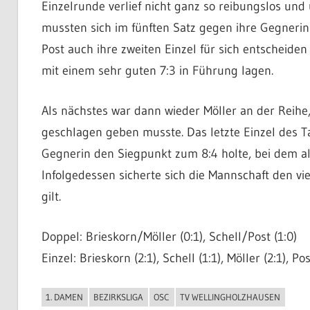
Einzelrunde verlief nicht ganz so reibungslos und 
mussten sich im fünften Satz gegen ihre Gegneri
Post auch ihre zweiten Einzel für sich entscheide
mit einem sehr guten 7:3 in Führung lagen.
Als nächstes war dann wieder Möller an der Reihe,
geschlagen geben musste. Das letzte Einzel des Ta
Gegnerin den Siegpunkt zum 8:4 holte, bei dem all
Infolgedessen sicherte sich die Mannschaft den vi
gilt.
Doppel: Brieskorn/Möller (0:1), Schell/Post (1:0)
Einzel: Brieskorn (2:1), Schell (1:1), Möller (2:1), Pos
1. DAMEN
BEZIRKSLIGA
OSC
TV WELLINGHOLZHAUSEN
ALLGEMEIN