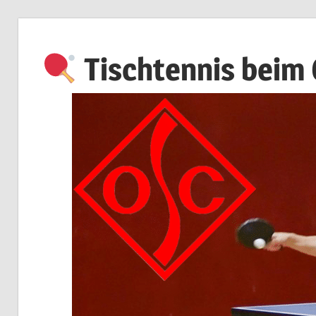
Zum
Inhalt
Tischtennis beim
springen