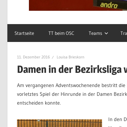
Startseite
TT beim OSC
Teams
Tra
11. Dezember 2016
Louisa Brieskorn
Damen in der Bezirksliga 
Am vergangenen Adventswochenende bestritt die
vorletztes Spiel der Hinrunde in der Damen Bezirks
entscheiden konnte.
In den D