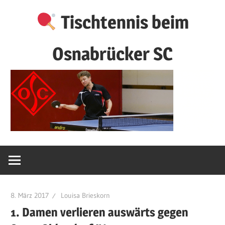
Zum
Tischtennis beim
Inhalt
springen
Osnabrücker SC
8. März 2017
Louisa Brieskorn
1. Damen verlieren auswärts gegen