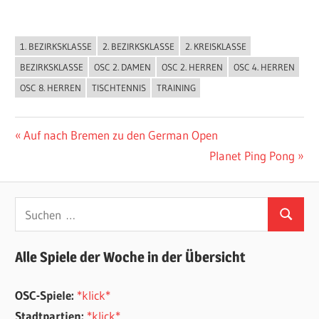
1. BEZIRKSKLASSE
2. BEZIRKSKLASSE
2. KREISKLASSE
ALLGEMEIN
BEZIRKSKLASSE
OSC 2. DAMEN
OSC 2. HERREN
OSC 4. HERREN
OSC 8. HERREN
TISCHTENNIS
TRAINING
Beitragsnavigation
Vorheriger
Auf nach Bremen zu den German Open
Beitrag:
Nächster
Planet Ping Pong
Beitrag:
Suchen
Suchen
nach:
Alle Spiele der Woche in der Übersicht
OSC-Spiele:
*klick*
Stadtpartien:
*klick*