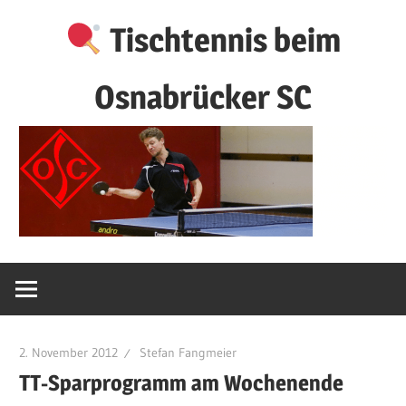
Zum
Tischtennis beim
Inhalt
springen
Osnabrücker SC
2. November 2012
Stefan Fangmeier
TT-Sparprogramm am Wochenende