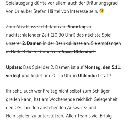
Spielausgang dürfte vor allem auch der Bräunungsgrad
von Urlauber Stefan Härtel von Interesse sein.
Zum Abschluss steht dann am
Sonntag
zu
nachtschlafender Zeit (10:30 Uhr!) das nächste Spiel
unserer
2. Damen
in der Bezirksklasse an. Sie empfangen
in Halle B die 6. Damen der
Spvg. Oldendorf
.
Update:
Das Spiel der 2. Damen ist auf
Montag, den 5.11.
verlegt
und findet um 20:15 Uhr
in Oldendorf
statt!
Ihr seht, auch wer Freitag nicht selbst zum Schläger
greifen kann, hat am Wochenende reichlich Gelegenheit
den OSC bei den anstehenden Auswärts- und
Heimspielen zu unterstützen. Allen Teams viel Erfolg.