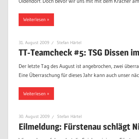
Oldendorf. Doch bevor wir uns mit mit dem Kracher am 
Weiterlesen
31. August 2009
Stefan Härtel
TT-Teamcheck #5: TSG Dissen i
Der letzte Tag des August ist angebrochen, zwei überr
Eine Überraschung für dieses Jahr kann auch unser nä
Weiterlesen
30. August 2009
Stefan Härtel
Eilmeldung: Fürstenau schlägt 