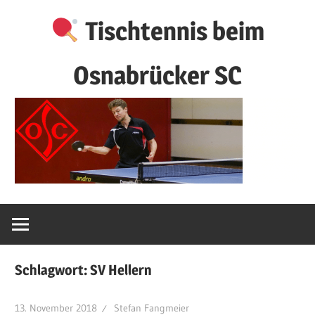
Zum
Tischtennis beim
Inhalt
springen
Osnabrücker SC
Schlagwort:
SV Hellern
13. November 2018
Stefan Fangmeier