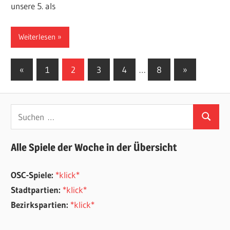
unsere 5. als
Weiterlesen
Seitennummerierung
Vorherige
Nächste
«
1
2
3
4
…
8
»
Beiträge
Beiträge
der
Beiträge
Suchen
Suchen
nach:
Alle Spiele der Woche in der Übersicht
OSC-Spiele:
*klick*
Stadtpartien:
*klick*
Bezirkspartien:
*klick*