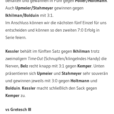
behalten und gewannen in Fünf gegen
Poller/Holtmann
.
Auch
Upmeier/Stahmeyer
gewinnen gegen
Ikhilman/Bolduin
mit 3:1.
Im Anschluss können wir die nächsten fünf Einzel für uns
entscheiden und können so den zweiten 7:0 Erfolg in
Serie feiern.
Kessler
behält im fünften Satz gegen
Ikhilman
trotz
zweimaligem Time-Out
(Schnupfen/klingelndes Handy) die
Nerven,
Belz
recht knapp mit 3:1 gegen
Kemper
. Unten
präsentieren sich
Upmeier
und
Stahmeyer
sehr souverän
und gewinnen jeweils mit 3:0 gegen
Holtmann
und
Bolduin
.
Kessler
macht schließlich den Sack gegen
Kemper
zu.
vs Gretesch III