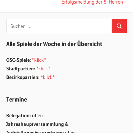
Nächster
Erfolgsmeldung der 8. Herren
Beitrag:
Suchen
Suchen
nach:
Alle Spiele der Woche in der Übersicht
OSC-Spiele:
*klick*
Stadtpartien:
*klick*
Bezirkspartien:
*klick*
Termine
Relegation:
offen
Jahreshauptversammlung &
Aufstellungsbesprechung:
offen