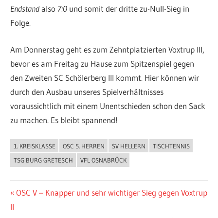
Endstand
also
7:0
und somit der dritte zu-Null-Sieg in
Folge.
Am Donnerstag geht es zum Zehntplatzierten Voxtrup III,
bevor es am Freitag zu Hause zum Spitzenspiel gegen
den Zweiten SC Schölerberg III kommt. Hier können wir
durch den Ausbau unseres Spielverhältnisses
voraussichtlich mit einem Unentschieden schon den Sack
zu machen. Es bleibt spannend!
1. KREISKLASSE
OSC 5. HERREN
SV HELLERN
TISCHTENNIS
ALLGEMEIN
TSG BURG GRETESCH
VFL OSNABRÜCK
Beitragsnavigation
Vorheriger
OSC V – Knapper und sehr wichtiger Sieg gegen Voxtrup
Beitrag:
II