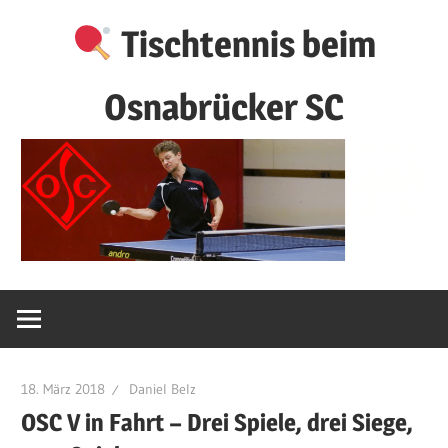
Zum
Tischtennis beim
Inhalt
springen
Osnabrücker SC
18. März 2018
Daniel Belz
OSC V in Fahrt – Drei Spiele, drei Siege,