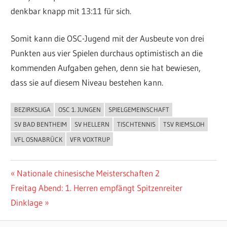
denkbar knapp mit 13:11 für sich.
Somit kann die OSC-Jugend mit der Ausbeute von drei
Punkten aus vier Spielen durchaus optimistisch an die
kommenden Aufgaben gehen, denn sie hat bewiesen,
dass sie auf diesem Niveau bestehen kann.
BEZIRKSLIGA
OSC 1. JUNGEN
SPIELGEMEINSCHAFT
ALLGEMEIN
SV BAD BENTHEIM
SV HELLERN
TISCHTENNIS
TSV RIEMSLOH
VFL OSNABRÜCK
VFR VOXTRUP
Beitragsnavigation
Vorheriger
Nationale chinesische Meisterschaften 2
Nächster
Beitrag:
Freitag Abend: 1. Herren empfängt Spitzenreiter
Beitrag:
Dinklage