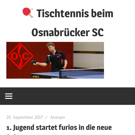
Zum
Tischtennis beim
Inhalt
springen
Osnabrücker SC
20. September 2017
Anonym
1. Jugend startet furios in die neue