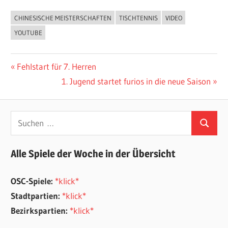
CHINESISCHE MEISTERSCHAFTEN
TISCHTENNIS
VIDEO
ALLGEMEIN
YOUTUBE
Beitragsnavigation
Vorheriger
Fehlstart für 7. Herren
Beitrag:
Nächster
1. Jugend startet furios in die neue Saison
Beitrag:
Suchen
Suchen
nach:
Alle Spiele der Woche in der Übersicht
OSC-Spiele:
*klick*
Stadtpartien:
*klick*
Bezirkspartien:
*klick*