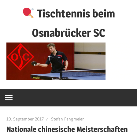
Zum
Tischtennis beim
Inhalt
springen
Osnabrücker SC
19. September 2017
Stefan Fangmeier
Nationale chinesische Meisterschaften