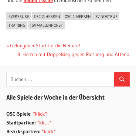
und die
neuen Tische
in Augenschein zu nehmen.
EVERSBURG
OSC 2. HERREN
OSC 4. HERREN
SV NORTRUP
ALLGEMEIN
TRAINING
TSV WALLENHORST
Beitragsnavigation
Vorheriger
Gelungener Start für die Neunte!
Beitrag:
Nächster
8. Herren mit Doppelsieg gegen Piesberg und Atter
Beitrag:
Suchen
Suchen
nach:
Alle Spiele der Woche in der Übersicht
OSC-Spiele:
*klick*
Stadtpartien:
*klick*
Bezirkspartien:
*klick*