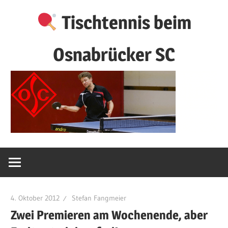
Zum
Tischtennis beim
Inhalt
springen
Osnabrücker SC
4. Oktober 2012
Stefan Fangmeier
Zwei Premieren am Wochenende, aber