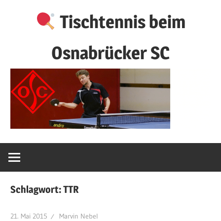
Zum
Tischtennis beim
Inhalt
springen
Osnabrücker SC
Schlagwort:
TTR
21. Mai 2015
Marvin Nebel