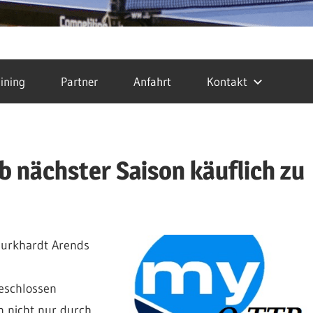
ining
Partner
Anfahrt
Kontakt
b nächster Saison käuflich zu
urkhardt Arends
eschlossen
n nicht nur durch