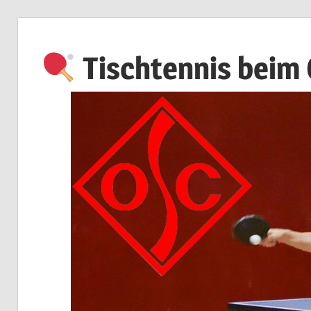
Zum
Inhalt
Tischtennis beim
springen