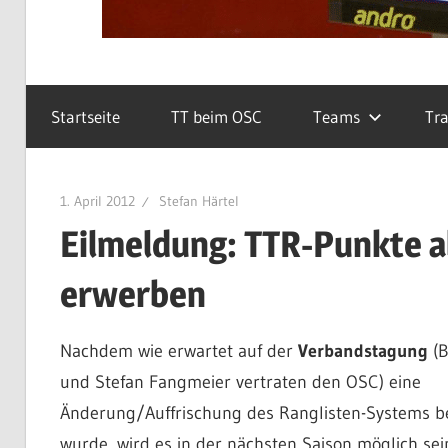
Startseite
TT beim OSC
Teams
Tra
1. April 2012
Stefan Härtel
Eilmeldung: TTR-Punkte a
erwerben
Nachdem wie erwartet auf der
Verbandstagung
(B
und Stefan Fangmeier vertraten den OSC) eine
Änderung/Auffrischung des Ranglisten-Systems b
wurde, wird es in der nächsten Saison möglich sei