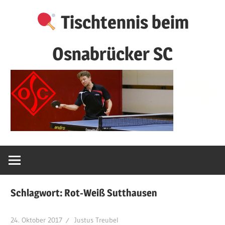
Zum
Tischtennis beim
Inhalt
springen
Osnabrücker SC
Schlagwort:
Rot-Weiß Sutthausen
24. Oktober 2017
Justus Treubel