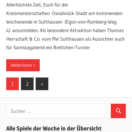
Allerhöchste Zeit, Euch für die
Kreismeisterschaften Osnabrück-Stadt am kommenden
Wochenende in Sutthausen (Egon-von-Romberg-Weg
4) anzumelden. Als besondere Attraktion haben Thomas
Herrschaft & Co. vom RW Sutthausen als Ausrichter auch
für Samstagabend ein Brettchen-Turnier
Weiterlesen
Seitennummerierung
Nächste
1
2
»
Beiträge
der
Beiträge
Suchen
Suchen
nach:
Alle Spiele der Woche in der Übersicht