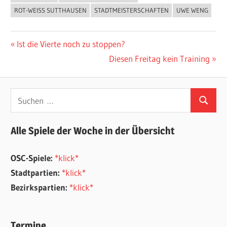
ROT-WEISS SUTTHAUSEN
STADTMEISTERSCHAFTEN
UWE WENG
Beitragsnavigation
Vorheriger
Ist die Vierte noch zu stoppen?
Beitrag:
Nächster
Diesen Freitag kein Training
Beitrag:
Suchen
Suchen
nach:
Alle Spiele der Woche in der Übersicht
OSC-Spiele:
*klick*
Stadtpartien:
*klick*
Bezirkspartien:
*klick*
Termine