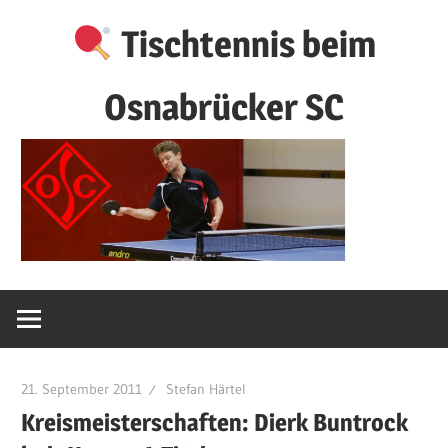
Zum
Tischtennis beim
Inhalt
springen
Osnabrücker SC
21. September 2011
Stefan Härtel
Kreismeisterschaften: Dierk Buntrock