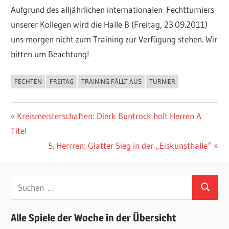
Aufgrund des alljährlichen internationalen Fechtturniers
unserer Kollegen wird die Halle B (Freitag, 23.09.2011)
uns morgen nicht zum Training zur Verfügung stehen. Wir
bitten um Beachtung!
FECHTEN
FREITAG
TRAINING FÄLLT AUS
TURNIER
ALLGEMEIN
Beitragsnavigation
Vorheriger
Kreismeisterschaften: Dierk Buntrock holt Herren A
Beitrag:
Titel
Nächster
5. Herrren: Glatter Sieg in der „Eiskunsthalle“
Beitrag:
Suchen
Suchen
nach:
Alle Spiele der Woche in der Übersicht