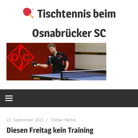
Zum
Tischtennis beim
Inhalt
springen
Osnabrücker SC
22. September 2011
Stefan Härtel
Diesen Freitag kein Training