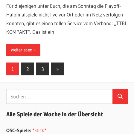
Für diejenigen unter Euch, die am Sonntag die Playoff-
Halbfinalspiele nicht live vor Ort oder im Netz verfolgen
konnten, gibt es einen tollen Service vom Verband: „TTBL
KOMPAKT“. Das ist ein
Weiterlesen
Seitennummerierung
Nächste
1
2
3
»
Beiträge
der
Beiträge
Suchen
Suchen
nach:
Alle Spiele der Woche in der Übersicht
OSC-Spiele:
*klick*