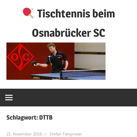
Zum
Tischtennis beim
Inhalt
springen
Osnabrücker SC
Schlagwort:
DTTB
21. November 2016
Stefan Fangmeier