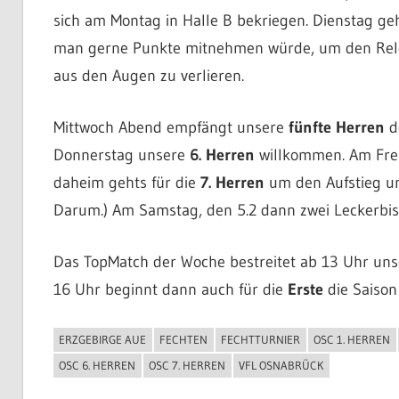
sich am Montag in Halle B bekriegen. Dienstag geh
man gerne Punkte mitnehmen würde, um den Relegat
aus den Augen zu verlieren.
Mittwoch Abend empfängt unsere
fünfte Herren
d
Donnerstag unsere
6. Herren
willkommen. Am Freit
daheim gehts für die
7. Herren
um den Aufstieg un
Darum.) Am Samstag, den 5.2 dann zwei Leckerbis
Das TopMatch der Woche bestreitet ab 13 Uhr un
16 Uhr beginnt dann auch für die
Erste
die Saison
ERZGEBIRGE AUE
FECHTEN
FECHTTURNIER
OSC 1. HERREN
ALLGEMEIN
OSC 6. HERREN
OSC 7. HERREN
VFL OSNABRÜCK