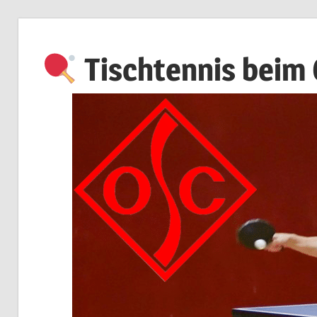
Zum
Inhalt
Tischtennis beim
springen