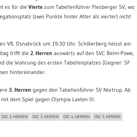
t es für die
Vierte
zum Tabellenführer Piesberger SV, wo
ionsplatz (zwei Punkte hinter Atter als vierter) nicht
en VfL Osnabrück um 19:30 Uhr. Schölerberg heisst am
ag trifft die
2. Herren
auswärts auf den SVC Belm-Powe,
d die Wahrung des ersten Tabellenplatzes (Gegner: SF
sen hintereinander.
sere
3. Herren
gegen den Tabellenführer SV Nortrup. Ab
 mit dem Spiel gegen Olympia Laxten III.
OSC 2. HERREN
OSC 3. HERREN
OSC 4. HERREN
OSC 5. HERREN