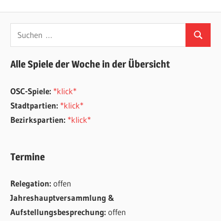
Beiträge
der
Beiträge
Suchen
Suchen
nach:
Alle Spiele der Woche in der Übersicht
OSC-Spiele:
*klick*
Stadtpartien:
*klick*
Bezirkspartien:
*klick*
Termine
Relegation:
offen
Jahreshauptversammlung &
Aufstellungsbesprechung:
offen