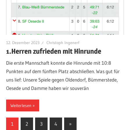
12. Dezember 2023
Christoph Ingenerf
1.Herren zufrieden mit Hinrunde
Die erste Mannschaft konnte die Hinrunde mit 10:8
Punkten auf dem fünften Platz abschließen. Was gut für
uns lief: Unsere Spiele gegen Oldendorf, Bümmerstede,
Oesede und Damme haben wir souverän
Weiterlesen
Seitennummerierung
Nächste
1
2
3
4
»