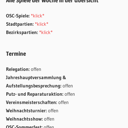
Alle Spiele der Woche in der Übersicht
OSC-Spiele:
*klick*
Stadtpartien:
*klick*
Bezirkspartien:
*klick*
Termine
Relegation:
offen
Jahreshauptversammlung &
Aufstellungsbesprechung:
offen
Putz- und Reparaturaktion:
offen
Vereinsmeisterschaften:
offen
Weihnachtsturnier:
offen
Weihnachtsshow:
offen
OSC-Sommerfest:
offen