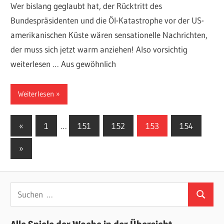
Wer bislang geglaubt hat, der Rücktritt des
Bundespräsidenten und die Öl-Katastrophe vor der US-
amerikanischen Küste wären sensationelle Nachrichten,
der muss sich jetzt warm anziehen! Also vorsichtig
weiterlesen … Aus gewöhnlich
Weiterlesen
Seitennummerierung
Vorherige
«
1
…
151
152
153
154
Beiträge
der
Nächste
»
Beiträge
Beiträge
Suchen
Suchen
nach: