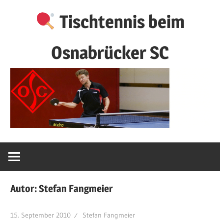
Zum
Tischtennis beim
Inhalt
springen
Osnabrücker SC
Autor:
Stefan Fangmeier
15. September 2010
Stefan Fangmeier