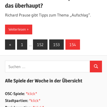
das überhaupt?
Richard Prause gibt Tipps zum Thema „Aufschlag“.
Weiterlesen
Seitennummerierung
Vorherige
«
1
…
152
153
154
Beiträge
der
Beiträge
Suchen
Suchen
nach:
Alle Spiele der Woche in der Übersicht
OSC-Spiele:
*klick*
Stadtpartien:
*klick*