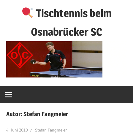
Zum
Tischtennis beim
Inhalt
springen
Osnabrücker SC
Autor:
Stefan Fangmeier
4. Juni 2010
Stefan Fangmeier