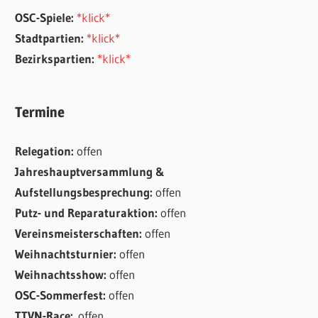
OSC-Spiele:
*klick*
Stadtpartien:
*klick*
Bezirkspartien:
*klick*
Termine
Relegation:
offen
Jahreshauptversammlung &
Aufstellungsbesprechung:
offen
Putz- und Reparaturaktion:
offen
Vereinsmeisterschaften:
offen
Weihnachtsturnier:
offen
Weihnachtsshow:
offen
OSC-Sommerfest:
offen
TTVN-Race:
offen