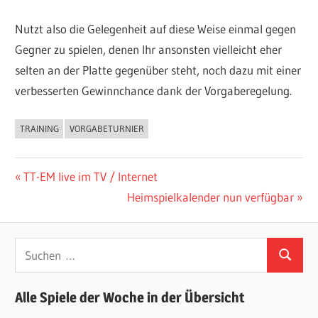
Nutzt also die Gelegenheit auf diese Weise einmal gegen
Gegner zu spielen, denen Ihr ansonsten vielleicht eher
selten an der Platte gegenüber steht, noch dazu mit einer
verbesserten Gewinnchance dank der Vorgaberegelung.
TRAINING
VORGABETURNIER
ALLGEMEIN
Beitragsnavigation
Vorheriger
TT-EM live im TV / Internet
Beitrag:
Nächster
Heimspielkalender nun verfügbar
Beitrag:
Suchen
Suchen
nach:
Alle Spiele der Woche in der Übersicht