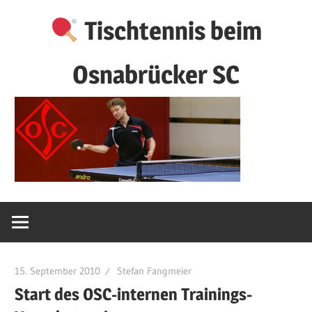
Zum
Tischtennis beim
Inhalt
springen
Osnabrücker SC
15. September 2010
Stefan Fangmeier
Start des OSC-internen Trainings-